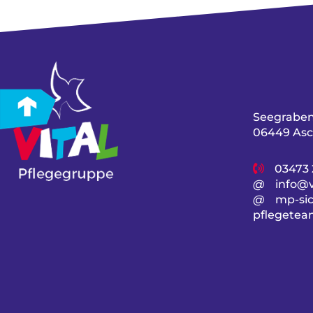
Seegraben
06449 Asc
03473 
@
info@v
@
mp-sic
pflegetea